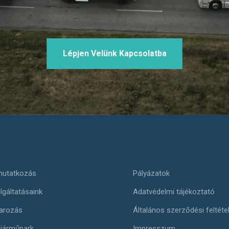
Lépjen Velünk Kapcsolatba
utatkozás
Pályázatok
lgáltatásaink
Adatvédelmi tájékoztató
arozás
Általános szerződési feltéte
járműpark
Impresszum