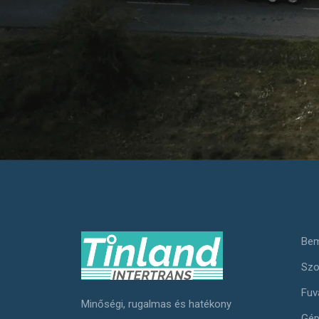
Bem
Szo
Fuv
Minőségi, rugalmas és hatékony
Gép