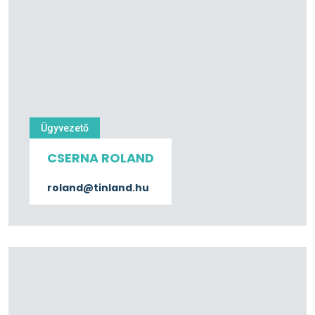
Ügyvezető
CSERNA ROLAND
roland@tinland.hu