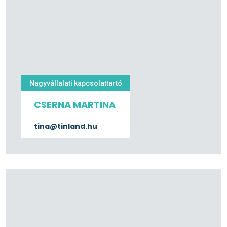
Nagyvállalati kapcsolattartó
CSERNA MARTINA
tina@tinland.hu