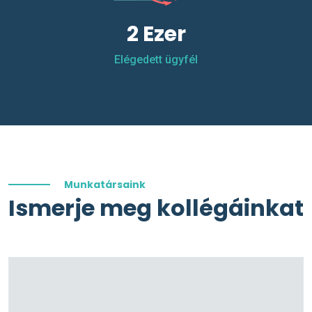
2 Ezer
Elégedett ügyfél
Munkatársaink
Ismerje meg kollégáinkat